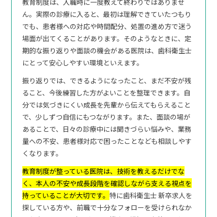
教育制度は、入職時に一度教えて終わりではありませ
ん。実際の診療に入ると、最初は理解できていたつもり
でも、患者様への対応や時間配分、処置の進め方で迷う
場面が出てくることがあります。そのようなときに、定
期的な振り返りや面談の機会がある医院は、歯科衛生士
にとって安心しやすい環境といえます。
振り返りでは、できるようになったこと、まだ不安が残
ること、今後練習した方がよいことを整理できます。自
分では気づきにくい成長を先輩から伝えてもらえること
で、少しずつ自信にもつながります。また、面談の場が
あることで、日々の診療中には聞きづらい悩みや、業務
量への不安、患者様対応で困ったことなども相談しやす
くなります。
教育制度が整っている医院は、技術を教えるだけでな
く、本人の不安や成長段階を確認しながら支える視点を
持っていることが大切です。
特に歯科衛生士 新卒求人を
探している方や、前職で十分なフォローを受けられなか