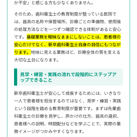
か不安」と感じる方も少なくありません。
そのため、歯科衛生士の教育制度が整っている医院で
は、器具の名称や保管場所、診療ごとの準備物、使用後
の処理方法などを一つずつ確認できる体制があると安心
です。
基礎業務を曖昧なままにしないことは、患者様の
安心だけでなく、新卒歯科衛生士自身の自信にもつなが
ります。
地味に見える業務ほど、診療全体の質を支える
大切な土台になります。
見学・練習・実践の流れで段階的にステップア
ップできること
新卒歯科衛生士が安心して成長するためには、いきなり
一人で患者様を担当するのではなく、見学・練習・実践
という段階を踏める教育制度が重要です。まずは先輩歯
科衛生士の診療を見学し、声かけの仕方、器具の選択、
患者様への説明、時間配分などを学ぶことで、実際の業
務イメージがつかみやすくなります。