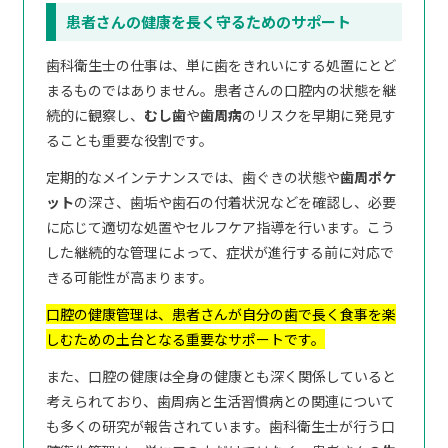
患者さんの健康を長く守るためのサポート
歯科衛生士の仕事は、単に歯をきれいにする処置にとど
まるものではありません。患者さんの口腔内の状態を継
続的に観察し、
むし歯
や
歯周病
のリスクを早期に発見す
ることも重要な役割です。
定期的なメインテナンスでは、歯ぐきの状態や
歯周ポケ
ット
の深さ、歯垢や歯石の付着状況などを確認し、必要
に応じて適切な処置やセルフケア指導を行います。こう
した継続的な管理によって、症状が進行する前に対応で
きる可能性が高まります。
口腔の健康管理は、患者さんが自分の歯で長く食事を楽
しむための土台となる重要なサポートです。
また、口腔の健康は全身の健康とも深く関係していると
考えられており、歯周病と生活習慣病との関連について
も多くの研究が報告されています。歯科衛生士が行う口