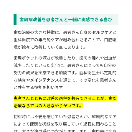
歯周病改善を患者さんと一緒に実感できる喜び
歯周治療の大きな特徴は、患者さん自身の
セルフケア
と
歯科医院での
専門的ケア
が組み合わさることで、口腔環
境が徐々に改善していく点にあります。
歯周ポケットの深さが改善したり、歯肉の腫れや出血が
減少したりといった変化は、患者さんにとっても自分の
努力の成果を実感できる瞬間です。歯科衛生士は定期的
な検査や
メインテナンス
を通じて、その変化を患者さん
と共有する役割を担います。
患者さんとともに改善の過程を共有できることが、歯周
治療ならではの大きなやりがいです。
初診時には不安を感じていた患者さんが、継続的なケア
によって健康な状態を取り戻していく過程に関わること
は、大きな達成感につながります。また、歯周病は全身