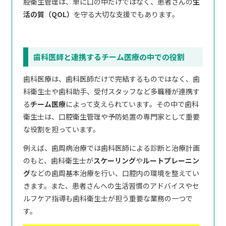
腔衛生管理は、単に口の中だけではなく、患者さんの
生
活の質（QOL）
を守る大切な支援でもあります。
歯科医師と連携するチーム医療の中での役割
歯科医療は、歯科医師だけで完結するものではなく、歯
科衛生士や歯科助手、受付スタッフなど多職種が連携す
る
チーム医療
によって支えられています。その中で歯科
衛生士は、口腔衛生管理や予防処置の専門家として重要
な役割を担っています。
例えば、歯周病治療では歯科医師による診断と治療計画
のもと、歯科衛生士が
スケーリング
や
ルートプレーニン
グ
などの歯周基本治療を行い、口腔内の環境を整えてい
きます。また、患者さんへの生活習慣のアドバイスやセ
ルフケア指導も歯科衛生士が担う重要な業務の一つで
す。