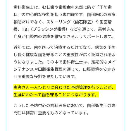
歯科衛生士は、
むし歯
や
歯周病
を未然に防ぐ「予防歯
科」の中心的な役割を担う専門職です。歯科医師の診療
補助だけでなく、
スケーリング（歯石除去）
や
歯面清
掃
、
TBI（ブラッシング指導）
などを通じて、患者さん
自身が口腔内の健康を維持できるようサポートします。
近年では、歯を削って治療するだけでなく、病気を予防
し長く健康な歯を守ることの重要性が広く認識されるよ
うになりました。その中で歯科衛生士は、定期的な
メイ
ンテナンス
や
口腔衛生管理
を通じて、口腔環境を安定さ
せる重要な役割を果たしています。
患者さん一人ひとりに合わせた予防管理を行うことが、
生涯にわたって歯を守ることにつながります。
こうした予防中心の歯科医療において、歯科衛生士の専
門性は非常に重要なものとなっています。