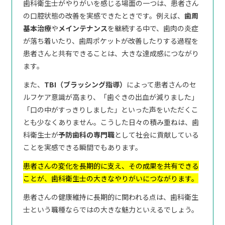
歯科衛生士がやりがいを感じる場面の一つは、患者さん
の口腔状態の改善を実感できたときです。例えば、
歯周
基本治療
や
メインテナンス
を継続する中で、歯肉の炎症
が落ち着いたり、歯周ポケットが改善したりする過程を
患者さんと共有できることは、大きな達成感につながり
ます。
また、
TBI（ブラッシング指導）
によって患者さんのセ
ルフケア意識が高まり、「歯ぐきの出血が減りました」
「口の中がすっきりしました」といった声をいただくこ
とも少なくありません。こうした日々の積み重ねは、歯
科衛生士が
予防歯科の専門職
として社会に貢献している
ことを実感できる瞬間でもあります。
患者さんの変化を長期的に支え、その成果を共有できる
ことが、歯科衛生士の大きなやりがいにつながります。
患者さんの健康維持に長期的に関われる点は、歯科衛生
士という職種ならではの大きな魅力といえるでしょう。