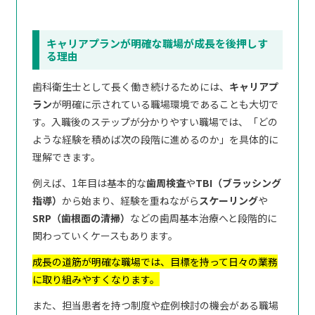
キャリアプランが明確な職場が成長を後押しす
る理由
歯科衛生士として長く働き続けるためには、
キャリアプ
ラン
が明確に示されている職場環境であることも大切で
す。入職後のステップが分かりやすい職場では、「どの
ような経験を積めば次の段階に進めるのか」を具体的に
理解できます。
例えば、1年目は基本的な
歯周検査
や
TBI（ブラッシング
指導）
から始まり、経験を重ねながら
スケーリング
や
SRP（歯根面の清掃）
などの歯周基本治療へと段階的に
関わっていくケースもあります。
成長の道筋が明確な職場では、目標を持って日々の業務
に取り組みやすくなります。
また、担当患者を持つ制度や症例検討の機会がある職場