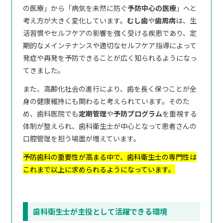
の医療」から「病気を未然に防ぐ
予防中心の医療
」へと
考え方が大きく変化しています。
むし歯
や
歯周病
は、生
活習慣やセルフケアの影響を強く受ける疾患であり、定
期的なメインテナンスや適切なセルフケア指導によって
発症や再発を予防できることが広く知られるようになっ
てきました。
また、高齢化社会の進行により、歯を長く保つことが全
身の健康維持にも関わると考えられています。そのた
め、歯科医院でも
定期管理
や
予防プログラム
を重視する
体制が整えられ、歯科衛生士が中心となって患者さんの
口腔管理を担う場面が増えています。
予防歯科の重要性が高まる中で、歯科衛生士の専門性は
これまで以上に求められるようになっています。
歯科衛生士が主役として活躍できる環境