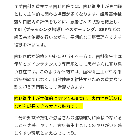
予防歯科を重視する歯科医院では、歯科衛生士が専門職
として主体的に関わる場面が多くなります。
歯周基本検
査
や口腔内の評価をもとに、患者さんの状態を把握し、
TBI（ブラッシング指導）
や
スケーリング
、
SRP
などの
歯周基本治療を行いながら、長期的な口腔管理を支える
役割を担います。
歯科医師が治療を中心に担当する一方で、歯科衛生士は
予防とメインテナンスの専門家として患者さんに寄り添
う存在です。このような体制では、歯科衛生士が単なる
診療補助ではなく、口腔健康を維持するための重要な役
割を担う専門職として活躍できます。
歯科衛生士が主体的に関われる環境は、専門性を活かし
ながら成長できる大きな魅力です。
自分の知識や技術が患者さんの健康維持に直接つながる
ことを実感しやすく、歯科衛生士としてのやりがいを感
じやすい環境といえるでしょう。