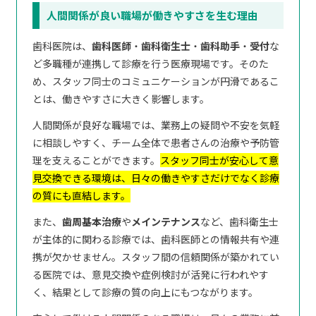
人間関係が良い職場が働きやすさを生む理由
歯科医院は、
歯科医師
・
歯科衛生士
・
歯科助手
・
受付
な
ど多職種が連携して診療を行う医療現場です。そのた
め、スタッフ同士のコミュニケーションが円滑であるこ
とは、働きやすさに大きく影響します。
人間関係が良好な職場では、業務上の疑問や不安を気軽
に相談しやすく、チーム全体で患者さんの治療や予防管
理を支えることができます。
スタッフ同士が安心して意
見交換できる環境は、日々の働きやすさだけでなく診療
の質にも直結します。
また、
歯周基本治療
や
メインテナンス
など、歯科衛生士
が主体的に関わる診療では、歯科医師との情報共有や連
携が欠かせません。スタッフ間の信頼関係が築かれてい
る医院では、意見交換や症例検討が活発に行われやす
く、結果として診療の質の向上にもつながります。