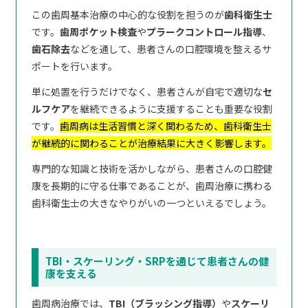
この歯周基本治療の中心的な役割を担うのが
歯科衛生士
です。
歯周ポケット検査
や
プラークコントロール指導
、
歯石除去
などを通して、患者さんの口腔環境を整えるサ
ポートを行います。
単に処置を行うだけでなく、患者さんが自宅で適切な
セ
ルフケア
を継続できるように支援することも重要な役割
です。
歯周病は生活習慣と深く関わるため、歯科衛生士
が継続的に関わることが治療結果に大きく影響します。
専門的な知識と技術を活かしながら、患者さんの口腔健
康を長期的に守る仕事であることが、歯周治療に携わる
歯科衛生士の大きなやりがいの一つといえるでしょう。
TBI・スケーリング・SRPを通じて患者さんの健
康を支える
歯周病治療では、
TBI（ブラッシング指導）
や
スケーリ