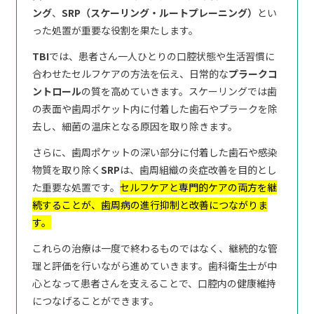
ング
、
SRP（スケーリング・ルートプレーニング）
とい
った処置が重要な役割を果たします。
TBI
では、患者さん一人ひとりの口腔状態や生活習慣に
合わせたセルフケアの方法を伝え、日常的な
プラークコ
ントロール
の質を高めていきます。スケーリングでは歯
の表面や歯周ポケット内に付着した歯石やプラークを除
去し、細菌の温床となる原因を取り除きます。
さらに、歯周ポケットの深い部分に付着した歯石や感染
物質を取り除く
SRP
は、歯周組織の炎症改善を目的とし
た重要な処置です。
セルフケアと専門的ケアの両方を継
続することが、歯周病の進行抑制と改善につながりま
す。
これらの治療は一度で終わるものではなく、継続的な管
理と評価を行いながら進めていきます。歯科衛生士が中
心となって患者さんを支えることで、口腔内の健康維持
につなげることができます。