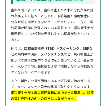
歯科医院によっては、歯科衛生士が本来の専門業務以外
の業務を多く担うこともあり、
予防処置
や
歯周治療
に十
分な時間を確保できないケースがあります。一方で、業
務範囲が明確に整理されている医院では、歯科衛生士が
専門職としての役割を発揮しやすい環境が整えられてい
ます。
例えば、
口腔衛生指導（TBI）
や
スケーリング
、
SRP
な
どの歯周基本治療、
メインテナンス
など、歯科衛生士が
担うべき業務に集中できる体制が整っていると、患者さ
ん一人ひとりの口腔状態を丁寧に把握しながら継続的な
ケアを行うことができます。
また、業務の分担が明確であるほど診療の流れがスムー
ズになり、スタッフ同士の連携も取りやすくなります。
歯科衛生士が本来の専門業務に集中できる環境は、診療
の質と専門性の向上の両方につながります。