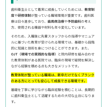
歯科衛生士として着実に成長していくためには、
教育制
度
や
研修体制
が整っている職場環境が重要です。歯科医
療は日々進歩しており、
歯周病治療
や
予防歯科
の考え
方、使用される機器や材料も年々変化しています。
そのため、入職後に先輩スタッフからの指導やマニュア
ルに基づいた教育が受けられる環境では、基礎から段階
的に知識と技術を身につけることができます。また、
OJT（現場での実践的な指導）
と院内研修を組み合わせ
た教育体制がある医院では、臨床の現場で疑問を解決し
ながら経験を積める点も大きなメリットです。
教育体制が整っている職場は、新卒だけでなくブランク
のある方にとっても安心して成長できる環境です。
基礎を丁寧に学びながら臨床経験を積むことは、長期的
に歯科衛生士として活躍するための大切な土台になりま
す。